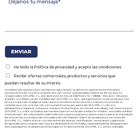
He leído la Política de privacidad y acepto las condiciones.
Recibir ofertas comerciales, productos y servicios que
puedan resultar de su interés.
Los datos personales que nos facilite aquí (o que se generen posteriormente como
consecuencia de nuestra relación con UD.) serán incorporados a ficheros de los que es
responsable DISUFRI, S.L,, con domicilio en CALLE OROTAVA, 114 - 29006 - MALAGA - MALAGA,
España. Sus datos serán tratados por DISUFRI, S.L, [p.e., para gestionar la solicitud que nos
dirija a través de la pagina web / para el cumplimiento, control y mantenimiento de la
relación que nos une con Ud. o el cumplimiento por parte de DISUFRI, S.L, de sus
obligaciones legales]. Salvo que marque la casilla que se incluye mas abajo, Ud. Autoriza que
DISUFRI, S.L, trate sus datos personales para el envío por cualquier medio - incluidos medios
electrónicos - de información sobre ofertas o comunicaciones comerciales o para la realización
de encuestas o estudios de mercado o de satisfacción sobre los productos o servicios de
DISUFRI, S.L,. Podrá ejercer sus derechos de acceso, rectificación, cancelación y oposición
dirigiendo comunicación por escrito, debidamente firmada y acompañada de fotocopia del
DNI o pasaporte, al departamento legal en el domicilio de DISUFRI, S.L, antes indicado.