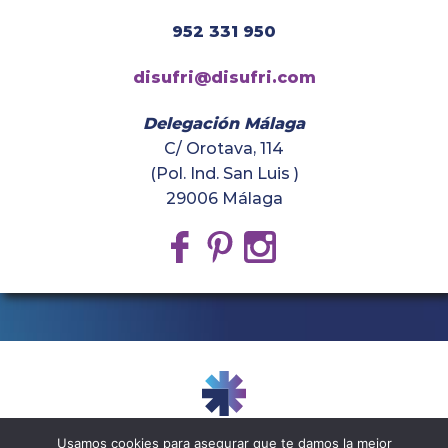
952 331 950
disufri@disufri.com
Delegación Málaga
C/ Orotava, 114
(Pol. Ind. San Luis )
29006 Málaga
Usamos cookies para asegurar que te damos la mejor