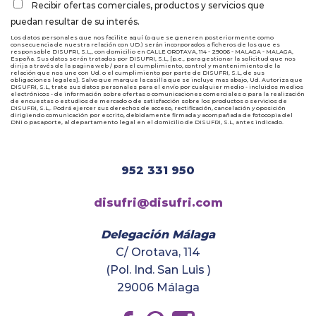
Recibir ofertas comerciales, productos y servicios que
puedan resultar de su interés.
Los datos personales que nos facilite aquí (o que se generen posteriormente como
consecuencia de nuestra relación con UD.) serán incorporados a ficheros de los que es
responsable DISUFRI, S.L,, con domicilio en CALLE OROTAVA, 114 - 29006 - MALAGA - MALAGA,
España. Sus datos serán tratados por DISUFRI, S.L, [p.e., para gestionar la solicitud que nos
dirija a través de la pagina web / para el cumplimiento, control y mantenimiento de la
relación que nos une con Ud. o el cumplimiento por parte de DISUFRI, S.L, de sus
obligaciones legales]. Salvo que marque la casilla que se incluye mas abajo, Ud. Autoriza que
DISUFRI, S.L, trate sus datos personales para el envío por cualquier medio - incluidos medios
electrónicos - de información sobre ofertas o comunicaciones comerciales o para la realización
de encuestas o estudios de mercado o de satisfacción sobre los productos o servicios de
DISUFRI, S.L,. Podrá ejercer sus derechos de acceso, rectificación, cancelación y oposición
dirigiendo comunicación por escrito, debidamente firmada y acompañada de fotocopia del
DNI o pasaporte, al departamento legal en el domicilio de DISUFRI, S.L, antes indicado.
952 331 950
disufri@disufri.com
Delegación Málaga
C/ Orotava, 114
(Pol. Ind. San Luis )
29006 Málaga